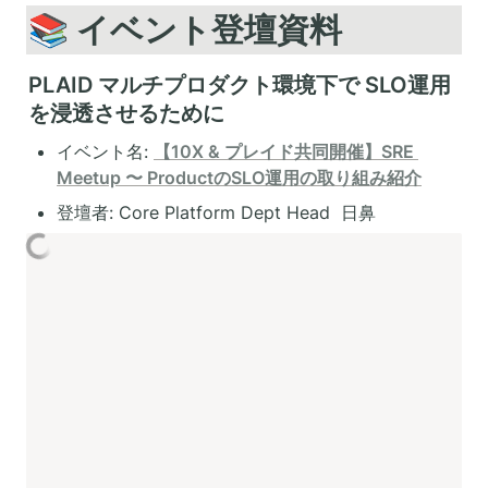
ションの実行判定を1秒以内に決
📚 イベント登壇資料
定。これにより、刻一刻と変わるユ
ーザーの状況や行動に合わせた、コ
ミュニケーションを実現しているの
です。 プレイドのCore Platformチ
PLAID マルチプロダクト環境下で SLO運用
ームは、この解析エンジンのコアと
を浸透させるために
なる技術を開発・運用するチーム。
多種多様かつ超大規模なユーザーの
行動データを収集・解析・表示する
イベント名: 
【10X & プレイド共同開催】SRE 
データプラットフォームを構築し、
Meetup 〜 ProductのSLO運用の取り組み紹介
プロダクトや事業の成長を加速させ
ています。また、プラットフォー
登壇者: Core Platform Dept Head  日鼻