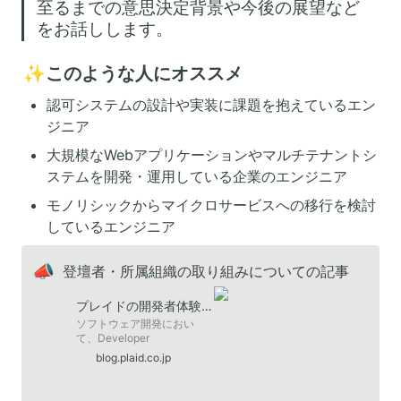
至るまでの意思決定背景や今後の展望など
をお話しします。
✨このような人にオススメ
認可システムの設計や実装に課題を抱えているエン
ジニア
大規模なWebアプリケーションやマルチテナントシ
ステムを開発・運用している企業のエンジニア
モノリシックからマイクロサービスへの移行を検討
しているエンジニア
📣
登壇者・所属組織の取り組みについての記事
プレイドの開発者体験向上の進め方。Developer Experience & Performance Teamの挑戦とビジョン｜PLAID
ソフトウェア開発におい
て、Developer
Experience（開発者体験）
blog.plaid.co.jp
は非常に重要な指標です。
社内で働くエンジニアたち
が快適に生産性高く開発を