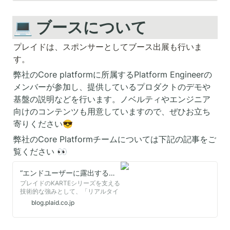
進められると、プロジェク
トの進行やプロダクトの利
便性にプラスの影響があ
💻 ブースについて
り、企業の競争力を高める
ことにもつながります。 プ
プレイドは、スポンサーとしてブース出展も行いま
レイドで、開発者体験の向
上やシステムのパフォーマ
す。
ンス向上などのために、全
社的な技術基盤の整備やツ
弊社のCore platformに所属するPlatform Engineerの
ール作成といったことに取
メンバーが参加し、提供しているプロダクトのデモや
り組むのがDeveloper
Experience &amp;
基盤の説明などを行います。ノベルティやエンジニア
Performance Team。今回
向けのコンテンツも用意していますので、ぜひお立ち
はTeam Head兼エンジニア
の大矢康介とエンジニアの
寄りください😎
川口和也、石井琢満にイン
タビューしました
弊社のCore Platformチームについては下記の記事をご
覧ください 👀
“エンドユーザーに露出するプラットフォーム”をつくる。Core Platformチームの仕事はなぜチャレンジングなのか｜PLAID
プレイドのKARTEシリーズを支える
技術的な強みとして、「リアルタイ
ムに膨大なデータを解析する独自の
blog.plaid.co.jp
解析エンジン」が挙げられます。サ
ービスを訪れるユーザーの最新の解
析結果の計算と、結果に応じたアク