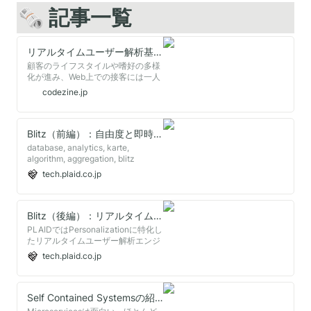
🗞️ 記事一覧
リアルタイムユーザー解析基盤のDBをゼロダウンタイムで新しいDBに移行したノウハウ【デブサミ2022】
顧客のライフスタイルや嗜好の多様
化が進み、Web上での接客には一人
ひとりの顧客に合わせた柔軟な対応
codezine.jp
が求められている。そうした顧客体
験（CX）を実現するものとして注
目されているプラットフォームが、
株式会社プレイドが提供する
Blitz（前編）：自由度と即時更新性を担保したAggregation - PLAID engineer blog
「KARTE」だ。顧客をより深く、よ
database, analytics, karte,
り早く理解することを目的に、さま
algorithm, aggregation, blitz
ざまな改善を続けており、2021年に
tech.plaid.co.jp
は解析基盤となる450TBもの大容量
のデータベースをダウンタイムゼロ
で移行した。その設計・移行方法、
運用ノウハウなどについて、同社の
Blitz（後編）：リアルタイムユーザー解析エンジンを実現する技術（強整合な解析） - PLAID engineer blog
日鼻旬氏が紹介した。
PLAIDではPersonalizationに特化し
たリアルタイムユーザー解析エンジ
ン（Blitz）を自分達で開発し、
tech.plaid.co.jp
KARTEの基盤として使ってきまし
た。今回新たに刷新した解析エンジ
ンのコア要素である「強整合な解
析」を実現する具体的なアーキテク
Self Contained Systemsの紹介 | PLAID engineer blog
チャ、技術選定の内容を紹介しま