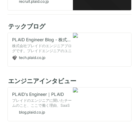
recruit.plaid.co.jp
もたらす」という理想を実現するた
め、新しいテクノロジーやプロダク
トを生み出していく仲間を求めてい
ます。
テックブログ
PLAID Engineer Blog - 株式会社プレイド
株式会社プレイドのエンジニアブロ
グです。プレイドエンジニアのユニ
ークなパーソナリティを知ってもら
tech.plaid.co.jp
うために執筆しています。
エンジニアインタビュー
PLAID's Engineer｜PLAID
プレイドのエンジニアに聞いたチー
ムのこと、ここで働く理由、SaaS
プロダクトを開発する面白さなどに
blog.plaid.co.jp
ついて綴っていきます。 技術につい
ては、https://tech.plaid.co.jp/ を
どうぞ。