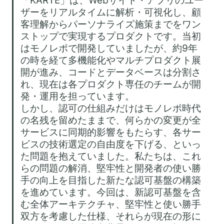
「KARTE」は、Webサイト・アプリのユー
ザーをリアルタイムに解析・可視化し、顧
客理解からパーソナライズ施策までをワン
ストップで実現するプロダクトです。当初
はモノレポで開発していましたが、約9年
の時を経て多機能化やマルチプロダクト展
開が進み、コードとデータベースは分割さ
れ、現在は各プロダクト専任のチームが開
発・運用を担っています。

しかし、認可の仕組みだけはモノレポ時代
の名残を留めたままで、何らかの変更が全
サービスに同期的影響をもたらす、各サー
ビスの技術選定の自由度を下げる、といっ
た問題を抱えていました。私たちは、これ
らの問題の解消、堅牢性と開発者の使い勝
手の向上を目指した新たな認可基盤の構築
を進めています。今回は、新認可基盤を含
む全体アーキテクチャ、堅牢性と使い勝手
双方を考慮した仕様、それらが現在の形に