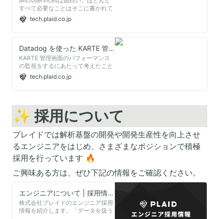
Microservicesは面白い。ほとんど
す。
すべて必要なことはそこに書かれて
いるように思う（言い過ぎ）。
tech.plaid.co.jp
https://martinfowler.com/articles/microservices.html
[https://martinfowler.com/articles/microservices.html]
訳
http://kimitok.hateblo.jp/entry/2014/1
Datadog を使った KARTE 管理画面パフォーマンス改善の取り組み
KARTE 管理画面のパフォーマンス
の監視をするにあたって考えたこと
や Datadog の活用のポイント、改
tech.plaid.co.jp
善で取り組んだことについて紹介し
ます。
✨ 採用について
プレイドでは解析基盤の開発や開発生産性を向上させ
るエンジニアをはじめ、さまざまなポジションで積極
採用を行っています 🔥
ご興味ある方は、ぜひ下記の情報をご確認ください。
エンジニアについて | 採用情報 | 株式会社プレイド
株式会社プレイドのエンジニア採用
情報を紹介します。「データを扱う
テクノロジーで世界に大きな価値を