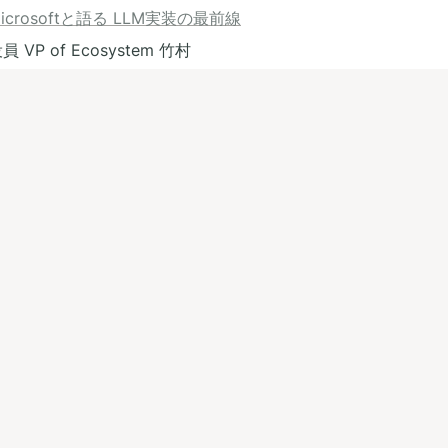
icrosoftと語る LLM実装の最前線
 VP of Ecosystem 竹村