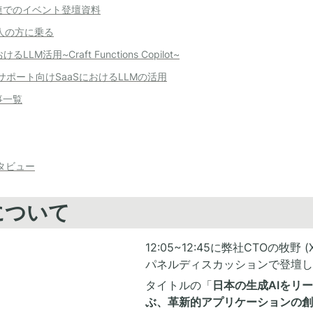
関連でのイベント登壇資料
人の方に乗る
おけるLLM活用~Craft Functions Copilot~
サポート向けSaaSにおけるLLMの活用
事一覧
タビュー
について
12:05~12:45に弊社CTOの牧野 (X
パネルディスカッションで登壇し
タイトルの「
日本の生成AIをリ
ぶ、革新的アプリケーションの創