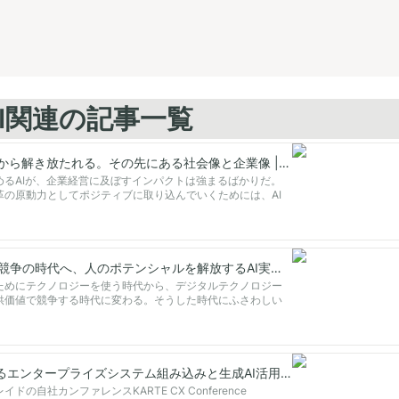
成AI関連の記事一覧
AI時代に人は制約から解き放たれる。その先にある社会像と企業像 | テクノロジー｜DIAMOND ハーバード・ビジネス・レビュー
めるAIが、企業経営に及ぼすインパクトは強まるばかりだ。
革の原動力としてポジティブに取り込んでいくためには、AI
質を見極めることが重要である。
効率競争から価値競争の時代へ、人のポテンシャルを解放するAI実装のあり方 | A New Era of CX｜DIAMOND ハーバード・ビジネス・レビュー
ためにテクノロジーを使う時代から、デジタルテクノロジー
供価値で競争する時代に変わる。そうした時代にふさわしい
どのようなものか。
KARTE Craftによるエンタープライズシステム組み込みと生成AI活用の新機能についてカルカン2023で発表しました！
の自社カンファレンスKARTE CX Conference