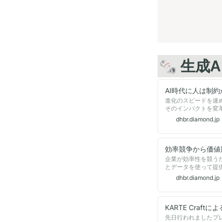
🗞️ 生
進化のスピードを速
そのインパクトを変
がもたらす変化の本
dhbr.diamond.jp
企業が効率性を競う
とデータを使って提
AI実装のあり方とは
dhbr.diamond.jp
先日行われましたプレイド