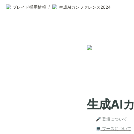
/
プレイド採用情報
生成AIカンファレンス2024
生成AI
🎤 登壇について
💻 ブースについて