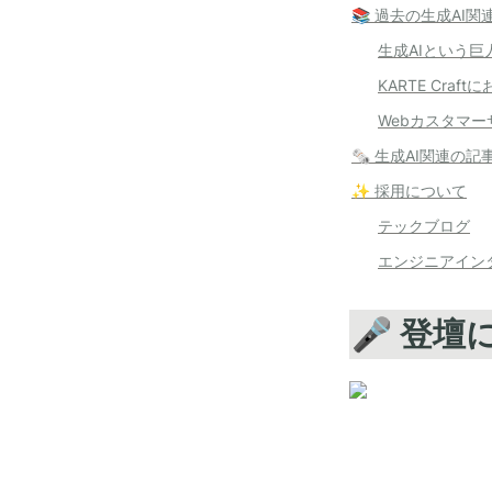
📚 過去の生成AI
生成AIという巨
KARTE Craftに
Webカスタマー
🗞️ 生成AI関連の記
✨ 採用について
テックブログ
エンジニアイン
🎤 登壇